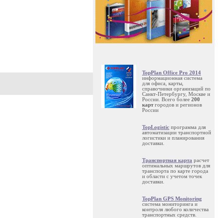
TopPlan Office Pro 2014
информационная система
для офиса, карты,
справочники организаций по
Санкт-Петербургу, Москве и
России. Всего более
200
карт
городов и регионов
России
TopLogistic
программа для
автоматизации транспортной
логистики и планирования
доставки.
Транспортная карта
расчет
оптимальных маршрутов для
транспорта по карте города
и области с учетом точек
доставки.
TopPlan GPS Monitoring
система мониторинга и
контроля любого количества
транспортных средств.