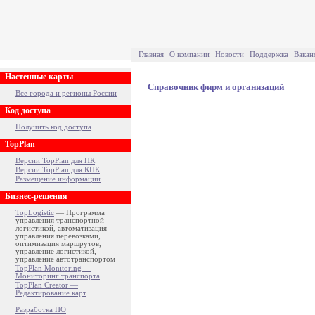
Главная
О компании
Новости
Поддержка
Вакан
Настенные карты
Справочник фирм и организаций
Все города и регионы России
Код доступа
Получить код доступа
TopPlan
Версии TopPlan для ПК
Версии TopPlan для КПК
Размещение информации
Бизнес-решения
TopLogistic
— Программа
управления транспортной
логистикой, автоматизация
управления перевозками,
оптимизация маршрутов,
управление логистикой,
управление автотранспортом
TopPlan Monitoring —
Мониторинг транспорта
TopPlan Creator —
Редактирование карт
Разработка ПО