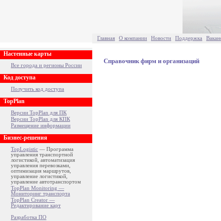
Главная
О компании
Новости
Поддержка
Вакан
Настенные карты
Справочник фирм и организаций
Все города и регионы России
Код доступа
Получить код доступа
TopPlan
Версии TopPlan для ПК
Версии TopPlan для КПК
Размещение информации
Бизнес-решения
TopLogistic
— Программа
управления транспортной
логистикой, автоматизация
управления перевозками,
оптимизация маршрутов,
управление логистикой,
управление автотранспортом
TopPlan Monitoring —
Мониторинг транспорта
TopPlan Creator —
Редактирование карт
Разработка ПО