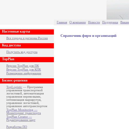
Главная
О компании
Новости
Поддержка
Вакан
Настенные карты
Справочник фирм и организаций
Все города и регионы России
Код доступа
Получить код доступа
TopPlan
Версии TopPlan для ПК
Версии TopPlan для КПК
Размещение информации
Бизнес-решения
TopLogistic
— Программа
управления транспортной
логистикой, автоматизация
управления перевозками,
оптимизация маршрутов,
управление логистикой,
управление автотранспортом
TopPlan Monitoring —
Мониторинг транспорта
TopPlan Creator —
Редактирование карт
Разработка ПО