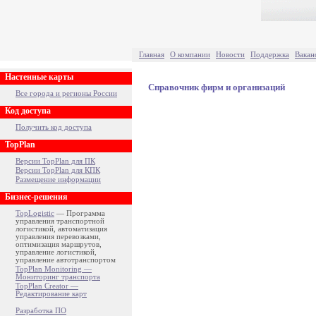
Главная
О компании
Новости
Поддержка
Вакан
Настенные карты
Справочник фирм и организаций
Все города и регионы России
Код доступа
Получить код доступа
TopPlan
Версии TopPlan для ПК
Версии TopPlan для КПК
Размещение информации
Бизнес-решения
TopLogistic
— Программа
управления транспортной
логистикой, автоматизация
управления перевозками,
оптимизация маршрутов,
управление логистикой,
управление автотранспортом
TopPlan Monitoring —
Мониторинг транспорта
TopPlan Creator —
Редактирование карт
Разработка ПО