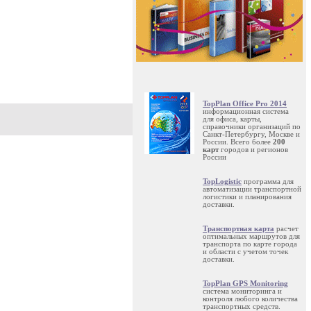
TopPlan Office Pro 2014
информационная система
для офиса, карты,
справочники организаций по
Санкт-Петербургу, Москве и
России. Всего более
200
карт
городов и регионов
России
TopLogistic
программа для
автоматизации транспортной
логистики и планирования
доставки.
Транспортная карта
расчет
оптимальных маршрутов для
транспорта по карте города
и области с учетом точек
доставки.
TopPlan GPS Monitoring
система мониторинга и
контроля любого количества
транспортных средств.