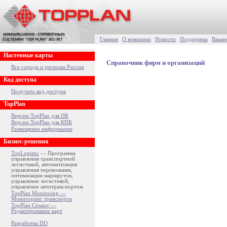
Главная
О компании
Новости
Поддержка
Вакан
Настенные карты
Справочник фирм и организаций
Все города и регионы России
Код доступа
Получить код доступа
TopPlan
Версии TopPlan для ПК
Версии TopPlan для КПК
Размещение информации
Бизнес-решения
TopLogistic
— Программа
управления транспортной
логистикой, автоматизация
управления перевозками,
оптимизация маршрутов,
управление логистикой,
управление автотранспортом
TopPlan Monitoring —
Мониторинг транспорта
TopPlan Creator —
Редактирование карт
Разработка ПО