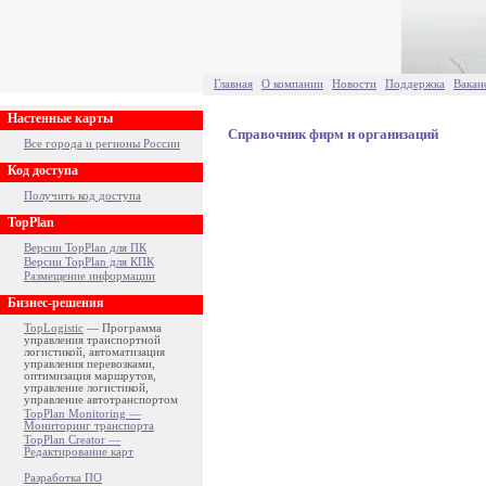
Главная
О компании
Новости
Поддержка
Вакан
Настенные карты
Справочник фирм и организаций
Все города и регионы России
Код доступа
Получить код доступа
TopPlan
Версии TopPlan для ПК
Версии TopPlan для КПК
Размещение информации
Бизнес-решения
TopLogistic
— Программа
управления транспортной
логистикой, автоматизация
управления перевозками,
оптимизация маршрутов,
управление логистикой,
управление автотранспортом
TopPlan Monitoring —
Мониторинг транспорта
TopPlan Creator —
Редактирование карт
Разработка ПО