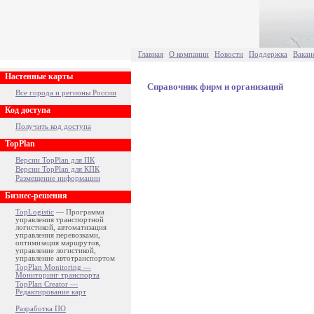
Главная
О компании
Новости
Поддержка
Вакан
Настенные карты
Справочник фирм и организаций
Все города и регионы России
Код доступа
Получить код доступа
TopPlan
Версии TopPlan для ПК
Версии TopPlan для КПК
Размещение информации
Бизнес-решения
TopLogistic
— Программа
управления транспортной
логистикой, автоматизация
управления перевозками,
оптимизация маршрутов,
управление логистикой,
управление автотранспортом
TopPlan Monitoring —
Мониторинг транспорта
TopPlan Creator —
Редактирование карт
Разработка ПО