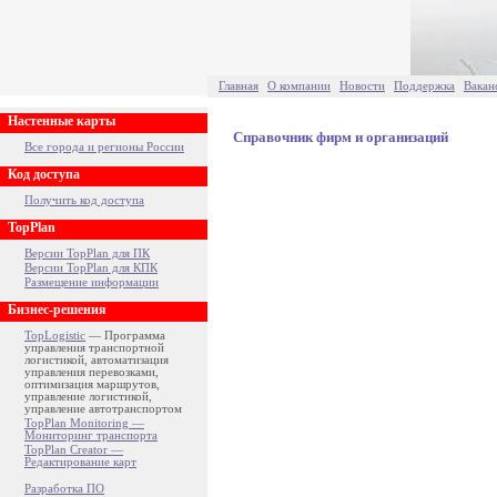
Главная
О компании
Новости
Поддержка
Вакан
Настенные карты
Справочник фирм и организаций
Все города и регионы России
Код доступа
Получить код доступа
TopPlan
Версии TopPlan для ПК
Версии TopPlan для КПК
Размещение информации
Бизнес-решения
TopLogistic
— Программа
управления транспортной
логистикой, автоматизация
управления перевозками,
оптимизация маршрутов,
управление логистикой,
управление автотранспортом
TopPlan Monitoring —
Мониторинг транспорта
TopPlan Creator —
Редактирование карт
Разработка ПО