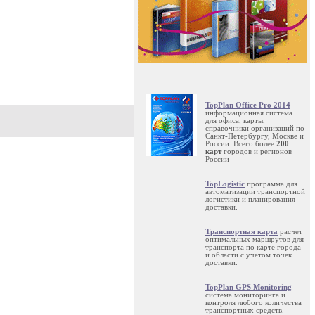
TopPlan Office Pro 2014
информационная система
для офиса, карты,
справочники организаций по
Санкт-Петербургу, Москве и
России. Всего более
200
карт
городов и регионов
России
TopLogistic
программа для
автоматизации транспортной
логистики и планирования
доставки.
Транспортная карта
расчет
оптимальных маршрутов для
транспорта по карте города
и области с учетом точек
доставки.
TopPlan GPS Monitoring
система мониторинга и
контроля любого количества
транспортных средств.