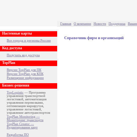
Главная
О компании
Новости
Поддержка
Вакан
Настенные карты
Справочник фирм и организаций
Все города и регионы России
Код доступа
Получить код доступа
TopPlan
Версии TopPlan для ПК
Версии TopPlan для КПК
Размещение информации
Бизнес-решения
TopLogistic
— Программа
управления транспортной
логистикой, автоматизация
управления перевозками,
оптимизация маршрутов,
управление логистикой,
управление автотранспортом
TopPlan Monitoring —
Мониторинг транспорта
TopPlan Creator —
Редактирование карт
Разработка ПО