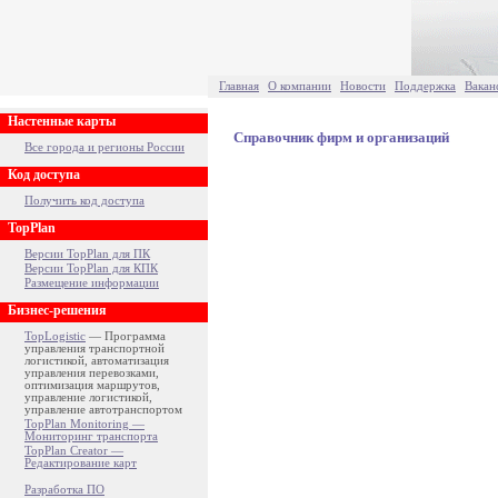
Главная
О компании
Новости
Поддержка
Вакан
Настенные карты
Справочник фирм и организаций
Все города и регионы России
Код доступа
Получить код доступа
TopPlan
Версии TopPlan для ПК
Версии TopPlan для КПК
Размещение информации
Бизнес-решения
TopLogistic
— Программа
управления транспортной
логистикой, автоматизация
управления перевозками,
оптимизация маршрутов,
управление логистикой,
управление автотранспортом
TopPlan Monitoring —
Мониторинг транспорта
TopPlan Creator —
Редактирование карт
Разработка ПО