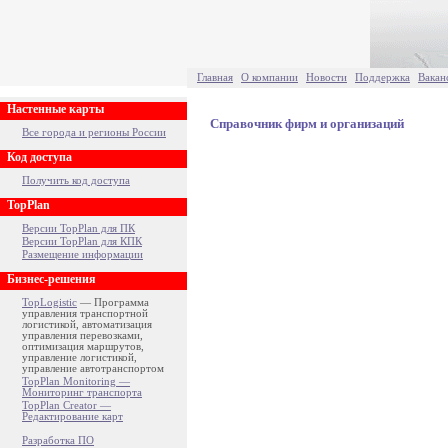
Главная
О компании
Новости
Поддержка
Вакан
Настенные карты
Справочник фирм и организаций
Все города и регионы России
Код доступа
Получить код доступа
TopPlan
Версии TopPlan для ПК
Версии TopPlan для КПК
Размещение информации
Бизнес-решения
TopLogistic
— Программа
управления транспортной
логистикой, автоматизация
управления перевозками,
оптимизация маршрутов,
управление логистикой,
управление автотранспортом
TopPlan Monitoring —
Мониторинг транспорта
TopPlan Creator —
Редактирование карт
Разработка ПО