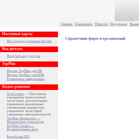
Главная
О компании
Новости
Поддержка
Вакан
Настенные карты
Справочник фирм и организаций
Все города и регионы России
Код доступа
Получить код доступа
TopPlan
Версии TopPlan для ПК
Версии TopPlan для КПК
Размещение информации
Бизнес-решения
TopLogistic
— Программа
управления транспортной
логистикой, автоматизация
управления перевозками,
оптимизация маршрутов,
управление логистикой,
управление автотранспортом
TopPlan Monitoring —
Мониторинг транспорта
TopPlan Creator —
Редактирование карт
Разработка ПО