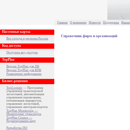
Главная
О компании
Новости
Поддержка
Вакан
Настенные карты
Справочник фирм и организаций
Все города и регионы России
Код доступа
Получить код доступа
TopPlan
Версии TopPlan для ПК
Версии TopPlan для КПК
Размещение информации
Бизнес-решения
TopLogistic
— Программа
управления транспортной
логистикой, автоматизация
управления перевозками,
оптимизация маршрутов,
управление логистикой,
управление автотранспортом
TopPlan Monitoring —
Мониторинг транспорта
TopPlan Creator —
Редактирование карт
Разработка ПО