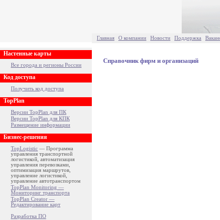
Главная
О компании
Новости
Поддержка
Вакан
Настенные карты
Справочник фирм и организаций
Все города и регионы России
Код доступа
Получить код доступа
TopPlan
Версии TopPlan для ПК
Версии TopPlan для КПК
Размещение информации
Бизнес-решения
TopLogistic
— Программа
управления транспортной
логистикой, автоматизация
управления перевозками,
оптимизация маршрутов,
управление логистикой,
управление автотранспортом
TopPlan Monitoring —
Мониторинг транспорта
TopPlan Creator —
Редактирование карт
Разработка ПО