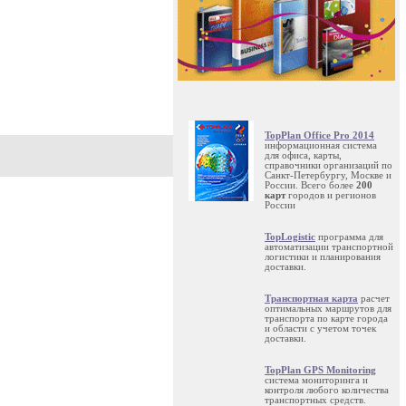
TopPlan Office Pro 2014
информационная система
для офиса, карты,
справочники организаций по
Санкт-Петербургу, Москве и
России. Всего более
200
карт
городов и регионов
России
TopLogistic
программа для
автоматизации транспортной
логистики и планирования
доставки.
Транспортная карта
расчет
оптимальных маршрутов для
транспорта по карте города
и области с учетом точек
доставки.
TopPlan GPS Monitoring
система мониторинга и
контроля любого количества
транспортных средств.