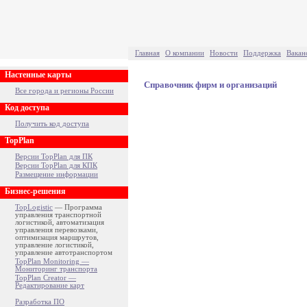
Главная
О компании
Новости
Поддержка
Вакан
Настенные карты
Справочник фирм и организаций
Все города и регионы России
Код доступа
Получить код доступа
TopPlan
Версии TopPlan для ПК
Версии TopPlan для КПК
Размещение информации
Бизнес-решения
TopLogistic
— Программа
управления транспортной
логистикой, автоматизация
управления перевозками,
оптимизация маршрутов,
управление логистикой,
управление автотранспортом
TopPlan Monitoring —
Мониторинг транспорта
TopPlan Creator —
Редактирование карт
Разработка ПО