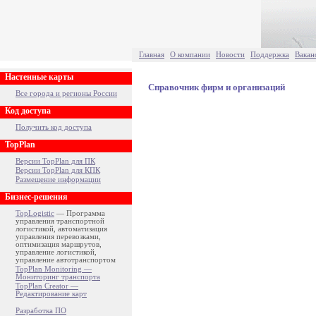
Главная
О компании
Новости
Поддержка
Вакан
Настенные карты
Справочник фирм и организаций
Все города и регионы России
Код доступа
Получить код доступа
TopPlan
Версии TopPlan для ПК
Версии TopPlan для КПК
Размещение информации
Бизнес-решения
TopLogistic
— Программа
управления транспортной
логистикой, автоматизация
управления перевозками,
оптимизация маршрутов,
управление логистикой,
управление автотранспортом
TopPlan Monitoring —
Мониторинг транспорта
TopPlan Creator —
Редактирование карт
Разработка ПО