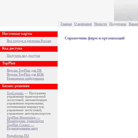
Главная
О компании
Новости
Поддержка
Вакан
Настенные карты
Справочник фирм и организаций
Все города и регионы России
Код доступа
Получить код доступа
TopPlan
Версии TopPlan для ПК
Версии TopPlan для КПК
Размещение информации
Бизнес-решения
TopLogistic
— Программа
управления транспортной
логистикой, автоматизация
управления перевозками,
оптимизация маршрутов,
управление логистикой,
управление автотранспортом
TopPlan Monitoring —
Мониторинг транспорта
TopPlan Creator —
Редактирование карт
Разработка ПО