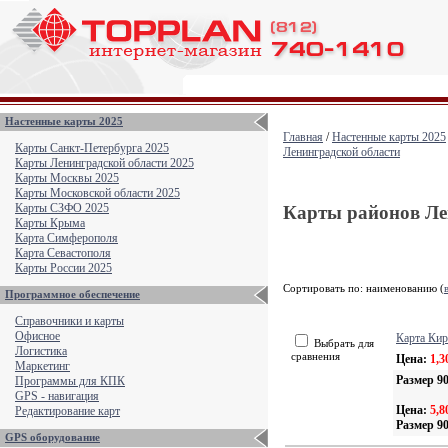
Настенные карты 2025
Главная
/
Настенные карты 2025
Карты Санкт-Петербурга 2025
Ленинградской области
Карты Ленинградской области 2025
Карты Москвы 2025
Карты Московской области 2025
Карты СЗФО 2025
Карты районов Ле
Карты Крыма
Карта Симферополя
Карта Севастополя
Карты России 2025
Сортировать по: наименованию (
Программное обеспечение
Справочники и карты
Офисное
Карта Кир
Выбрать для
Логистика
сравнения
Цена:
1,3
Маркетинг
Размер 90
Программы для КПК
GPS - навигация
Цена:
5,8
Редактирование карт
Размер 90
GPS оборудование