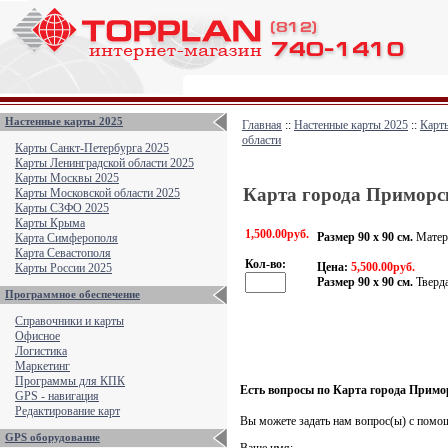
Настенные карты 2025
Главная
::
Настенные карты 2025
::
Карты
области
Карты Санкт-Петербурга 2025
Карты Ленинградской области 2025
Карты Москвы 2025
Карта города Приморс
Карты Московской области 2025
Карты СЗФО 2025
Карты Крыма
1,500.00руб.
Размер 90 х 90 см.
Матери
Карта Симферополя
Карта Севастополя
Кол-во:
Цена:
5,500.00руб.
Карты России 2025
Размер 90 х 90 см.
Тверда
Программное обеспечение
Справочники и карты
Офисное
Логистика
Маркетинг
Программы для КПК
Есть вопросы по Карта города Примо
GPS - навигация
Редактирование карт
Вы можете задать нам вопрос(ы) с пом
GPS оборудование
Ваше имя: