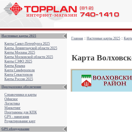
Настенные карты 2025
Главная
::
Настенные карты 2025
::
Карты
Карты Санкт-Петербурга 2025
Карты Ленинградской области 2025
Карты Москвы 2025
Карта Волховск
Карты Московской области 2025
Карты СЗФО 2025
Карты Крыма
Карта Симферополя
Карта Севастополя
Карты России 2025
Программное обеспечение
Справочники и карты
Офисное
Логистика
Маркетинг
Программы для КПК
GPS - навигация
Редактирование карт
GPS оборудование