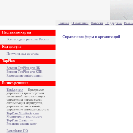
Главная
О компании
Новости
Поддержка
Вакан
Настенные карты
Справочник фирм и организаций
Все города и регионы России
Код доступа
Получить код доступа
TopPlan
Версии TopPlan для ПК
Версии TopPlan для КПК
Размещение информации
Бизнес-решения
TopLogistic
— Программа
управления транспортной
логистикой, автоматизация
управления перевозками,
оптимизация маршрутов,
управление логистикой,
управление автотранспортом
TopPlan Monitoring —
Мониторинг транспорта
TopPlan Creator —
Редактирование карт
Разработка ПО