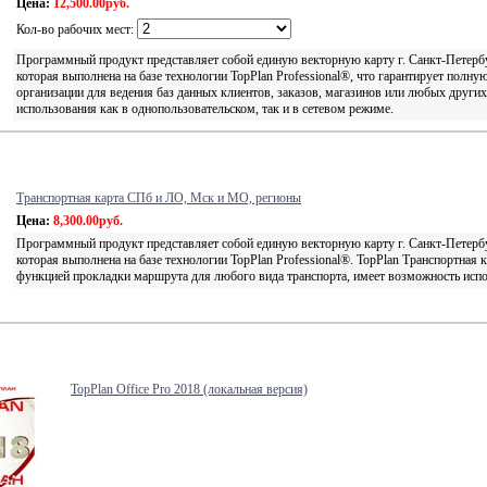
Цена:
12,500.00руб.
Кол-во рабочих мест:
Программный продукт представляет собой единую векторную карту г. Санкт-Петербур
которая выполнена на базе технологии TopPlan Professional®, что гарантирует по
организации для ведения баз данных клиентов, заказов, магазинов или любых други
использования как в однопользовательском, так и в сетевом режиме.
Транспортная карта СПб и ЛО, Мск и МО, регионы
Цена:
8,300.00руб.
Программный продукт представляет собой единую векторную карту г. Санкт-Петербур
которая выполнена на базе технологии TopPlan Professional®. TopPlan Транспортная 
функцией прокладки маршрута для любого вида транспорта, имеет возможность испол
TopPlan Office Pro 2018 (локальная версия)