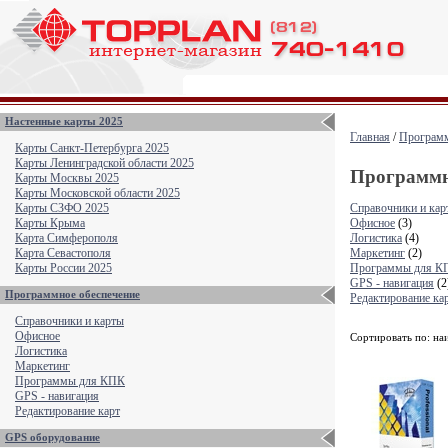
Настенные карты 2025
Главная
/
Программ
Карты Санкт-Петербурга 2025
Карты Ленинградской области 2025
Программн
Карты Москвы 2025
Карты Московской области 2025
Справочники и кар
Карты СЗФО 2025
Офисное
(3)
Карты Крыма
Логистика
(4)
Карта Симферополя
Маркетинг
(2)
Карта Севастополя
Программы для К
Карты России 2025
GPS - навигация
(2
Программное обеспечение
Редактирование ка
Справочники и карты
Офисное
Сортировать по: на
Логистика
Маркетинг
Программы для КПК
GPS - навигация
Редактирование карт
GPS оборудование