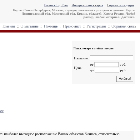
Главная TopPlan
::
Интерактивная карта
::
Справочник фирм
Карты Санкт-Петербурга, Москвы, городов, поселений с улицами и домами. Карты
Ленинградской обл, Московской обл, Крыма, областей. Карты России. Любой
размер, любой материал. Доставка.
Главная
::
О магазине
::
Помощь
::
Прайс-лист
::
Регистрация
::
Обратная связь
Поиск товара в этой категории
Название:
от
руб.
Цена:
до
руб.
все
ть наиболее выгодное расположение Ваших объектов бизнеса, относительно