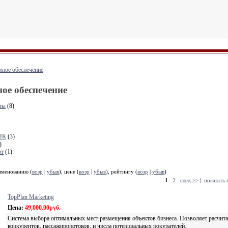
ное обеспечение
ое обеспечение
ты
(8)
ПК
(3)
)
рт
(1)
именованию (
возр
|
убыв
), цене (
возр
|
убыв
), рейтингу (
возр
|
убыв
)
1
2
след >>
|
показать 
TopPlan Marketing
Цена:
49,000.00руб.
Система выбора оптимальных мест размещения объектов бизнеса. Позволяет расчита
конкурентов, пассажиропотоков, и числа потенциальных покупателей.