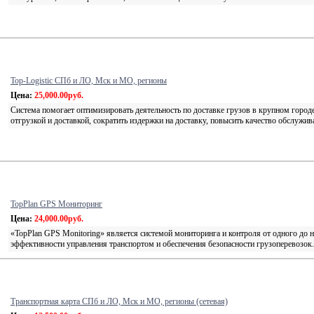
Top-Logistic СПб и ЛО, Мск и МО, регионы
Цена:
25,000.00руб.
Система помогает оптимизировать деятельность по доставке грузов в крупном городе
отгрузкой и доставкой, сократить издержки на доставку, повысить качество обслужив
TopPlan GPS Мониторинг
Цена:
24,000.00руб.
«TopPlan GPS Monitoring» является системой мониторинга и контроля от одного до 
эффективности управления транспортом и обеспечения безопасности грузоперевозок.
Транспортная карта СПб и ЛО, Мск и МО, регионы (сетевая)