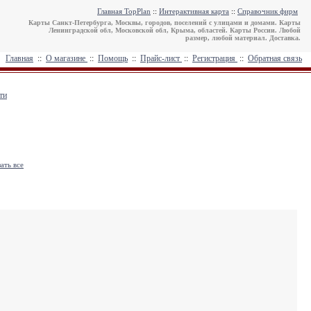
Главная TopPlan
::
Интерактивная карта
::
Справочник фирм
Карты Санкт-Петербурга, Москвы, городов, поселений с улицами и домами. Карты
Ленинградской обл, Московской обл, Крыма, областей. Карты России. Любой
размер, любой материал. Доставка.
Главная
::
О магазине
::
Помощь
::
Прайс-лист
::
Регистрация
::
Обратная связь
ти
ать все