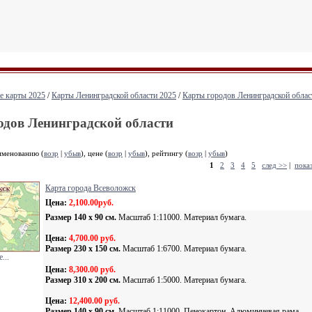
е карты 2025
/
Карты Ленинградской области 2025
/
Карты городов Ленинградской облас
одов Ленинградской области
именованию (
возр
|
убыв
), цене (
возр
|
убыв
), рейтингу (
возр
|
убыв
)
1
2
3
4
5
след >>
|
показ
Карта города Всеволожск
Цена:
2,100.00руб.
Размер 140 х 90 cм.
Масштаб 1:11000. Материал бумага.
Цена:
4,700.00 руб.
Размер 230 х 150 cм.
Масштаб 1:6700. Материал бумага.
...
Цена:
8,300.00 руб.
Размер 310 х 200 cм.
Масштаб 1:5000. Материал бумага.
Цена:
12,400.00 руб.
Размер 140 х 90 cм.
Масштаб 1:11000. Пенокартон. Алюминиевая рама.