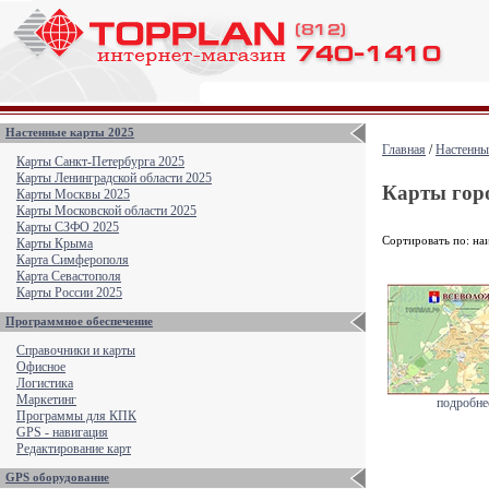
Настенные карты 2025
Главная
/
Настенны
Карты Санкт-Петербурга 2025
Карты Ленинградской области 2025
Карты гор
Карты Москвы 2025
Карты Московской области 2025
Карты СЗФО 2025
Сортировать по: на
Карты Крыма
Карта Симферополя
Карта Севастополя
Карты России 2025
Программное обеспечение
Справочники и карты
Офисное
Логистика
Маркетинг
подробнее
Программы для КПК
GPS - навигация
Редактирование карт
GPS оборудование