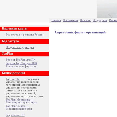
Главная
О компании
Новости
Поддержка
Вакан
Настенные карты
Справочник фирм и организаций
Все города и регионы России
Код доступа
Получить код доступа
TopPlan
Версии TopPlan для ПК
Версии TopPlan для КПК
Размещение информации
Бизнес-решения
TopLogistic
— Программа
управления транспортной
логистикой, автоматизация
управления перевозками,
оптимизация маршрутов,
управление логистикой,
управление автотранспортом
TopPlan Monitoring —
Мониторинг транспорта
TopPlan Creator —
Редактирование карт
Разработка ПО