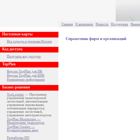
Главная
О компании
Новости
Поддержка
Вакан
Настенные карты
Справочник фирм и организаций
Все города и регионы России
Код доступа
Получить код доступа
TopPlan
Версии TopPlan для ПК
Версии TopPlan для КПК
Размещение информации
Бизнес-решения
TopLogistic
— Программа
управления транспортной
логистикой, автоматизация
управления перевозками,
оптимизация маршрутов,
управление логистикой,
управление автотранспортом
TopPlan Monitoring —
Мониторинг транспорта
TopPlan Creator —
Редактирование карт
Разработка ПО