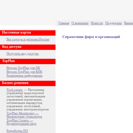
Главная
О компании
Новости
Поддержка
Вакан
Настенные карты
Справочник фирм и организаций
Все города и регионы России
Код доступа
Получить код доступа
TopPlan
Версии TopPlan для ПК
Версии TopPlan для КПК
Размещение информации
Бизнес-решения
TopLogistic
— Программа
управления транспортной
логистикой, автоматизация
управления перевозками,
оптимизация маршрутов,
управление логистикой,
управление автотранспортом
TopPlan Monitoring —
Мониторинг транспорта
TopPlan Creator —
Редактирование карт
Разработка ПО