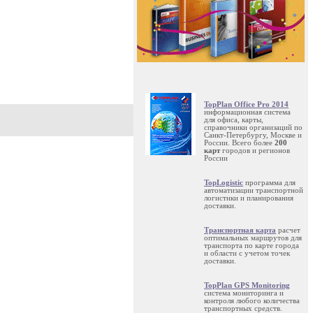
TopPlan Office Pro 2014
информационная система
для офиса, карты,
справочники организаций по
Санкт-Петербургу, Москве и
России. Всего более
200
карт
городов и регионов
России
TopLogistic
программа для
автоматизации транспортной
логистики и планирования
доставки.
Транспортная карта
расчет
оптимальных маршрутов для
транспорта по карте города
и области с учетом точек
доставки.
TopPlan GPS Monitoring
система мониторинга и
контроля любого количества
транспортных средств.