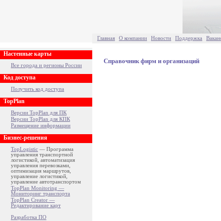
Главная
О компании
Новости
Поддержка
Вакан
Настенные карты
Справочник фирм и организаций
Все города и регионы России
Код доступа
Получить код доступа
TopPlan
Версии TopPlan для ПК
Версии TopPlan для КПК
Размещение информации
Бизнес-решения
TopLogistic
— Программа
управления транспортной
логистикой, автоматизация
управления перевозками,
оптимизация маршрутов,
управление логистикой,
управление автотранспортом
TopPlan Monitoring —
Мониторинг транспорта
TopPlan Creator —
Редактирование карт
Разработка ПО