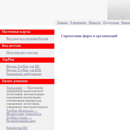
Главная
О компании
Новости
Поддержка
Вакан
Настенные карты
Справочник фирм и организаций
Все города и регионы России
Код доступа
Получить код доступа
TopPlan
Версии TopPlan для ПК
Версии TopPlan для КПК
Размещение информации
Бизнес-решения
TopLogistic
— Программа
управления транспортной
логистикой, автоматизация
управления перевозками,
оптимизация маршрутов,
управление логистикой,
управление автотранспортом
TopPlan Monitoring —
Мониторинг транспорта
TopPlan Creator —
Редактирование карт
Разработка ПО