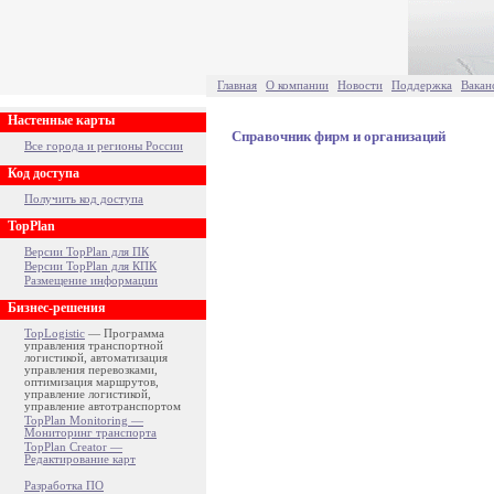
Главная
О компании
Новости
Поддержка
Вакан
Настенные карты
Справочник фирм и организаций
Все города и регионы России
Код доступа
Получить код доступа
TopPlan
Версии TopPlan для ПК
Версии TopPlan для КПК
Размещение информации
Бизнес-решения
TopLogistic
— Программа
управления транспортной
логистикой, автоматизация
управления перевозками,
оптимизация маршрутов,
управление логистикой,
управление автотранспортом
TopPlan Monitoring —
Мониторинг транспорта
TopPlan Creator —
Редактирование карт
Разработка ПО