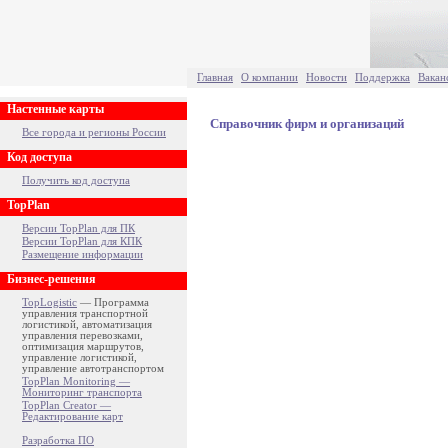
Главная
О компании
Новости
Поддержка
Вакан
Настенные карты
Справочник фирм и организаций
Все города и регионы России
Код доступа
Получить код доступа
TopPlan
Версии TopPlan для ПК
Версии TopPlan для КПК
Размещение информации
Бизнес-решения
TopLogistic
— Программа
управления транспортной
логистикой, автоматизация
управления перевозками,
оптимизация маршрутов,
управление логистикой,
управление автотранспортом
TopPlan Monitoring —
Мониторинг транспорта
TopPlan Creator —
Редактирование карт
Разработка ПО