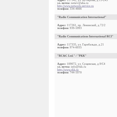
Адрес:
117342, ул. Бутлерова, д.15-243
эл. почта:
netsrv@aha.ru
http://www.network-service.ru
телефон:
334-4666
"Radio Communication International"
Адрес:
117261, пр. Ленинский, д.72/2
телефон:
939-5993
"Radio Communications International RCI"
Адрес:
117335, ул. Гарибальди, д.21
телефон:
974-6035
"RC&C Ltd." / "РКК"
Адрес:
109072, ул. Сущевская, д.9/С4
эл. почта:
info@rkk.ru
http://www.rkk.ru
телефон:
744-1070