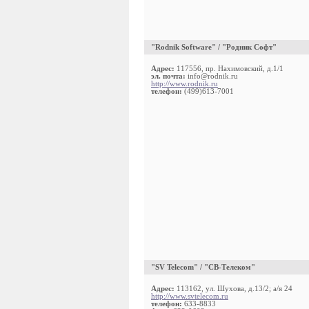
"Rodnik Software" / "Родник Софт"
Адрес:
117556, пр. Нахимовский, д.1/1
эл. почта:
info@rodnik.ru
http://www.rodnik.ru
телефон:
(499)613-7001
"SV Telecom" / "СВ-Телеком"
Адрес:
113162, ул. Шухова, д.13/2; а/я 24
http://www.svtelecom.ru
телефон:
633-8833