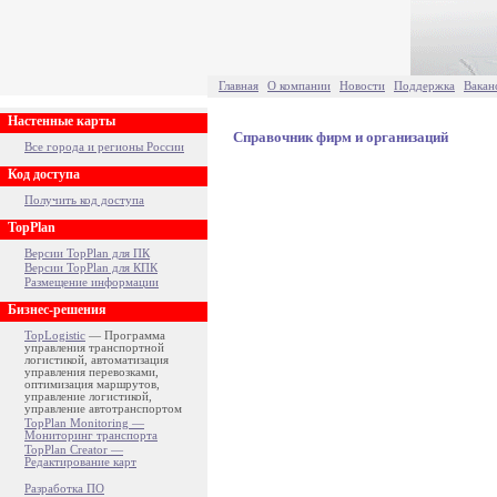
Главная
О компании
Новости
Поддержка
Вакан
Настенные карты
Справочник фирм и организаций
Все города и регионы России
Код доступа
Получить код доступа
TopPlan
Версии TopPlan для ПК
Версии TopPlan для КПК
Размещение информации
Бизнес-решения
TopLogistic
— Программа
управления транспортной
логистикой, автоматизация
управления перевозками,
оптимизация маршрутов,
управление логистикой,
управление автотранспортом
TopPlan Monitoring —
Мониторинг транспорта
TopPlan Creator —
Редактирование карт
Разработка ПО