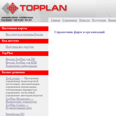
Главная
О компании
Новости
Поддержка
Вакан
Настенные карты
Справочник фирм и организаций
Все города и регионы России
Код доступа
Получить код доступа
TopPlan
Версии TopPlan для ПК
Версии TopPlan для КПК
Размещение информации
Бизнес-решения
TopLogistic
— Программа
управления транспортной
логистикой, автоматизация
управления перевозками,
оптимизация маршрутов,
управление логистикой,
управление автотранспортом
TopPlan Monitoring —
Мониторинг транспорта
TopPlan Creator —
Редактирование карт
Разработка ПО