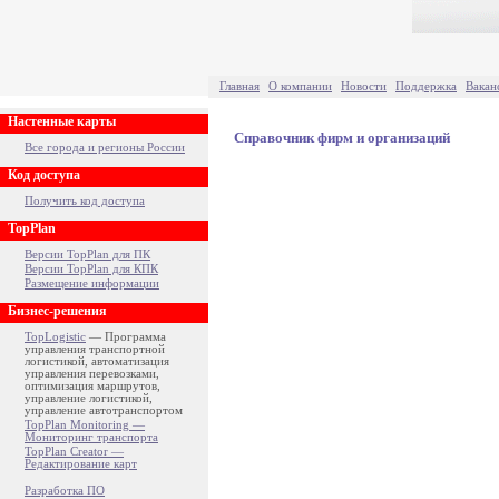
Главная
О компании
Новости
Поддержка
Вакан
Настенные карты
Справочник фирм и организаций
Все города и регионы России
Код доступа
Получить код доступа
TopPlan
Версии TopPlan для ПК
Версии TopPlan для КПК
Размещение информации
Бизнес-решения
TopLogistic
— Программа
управления транспортной
логистикой, автоматизация
управления перевозками,
оптимизация маршрутов,
управление логистикой,
управление автотранспортом
TopPlan Monitoring —
Мониторинг транспорта
TopPlan Creator —
Редактирование карт
Разработка ПО