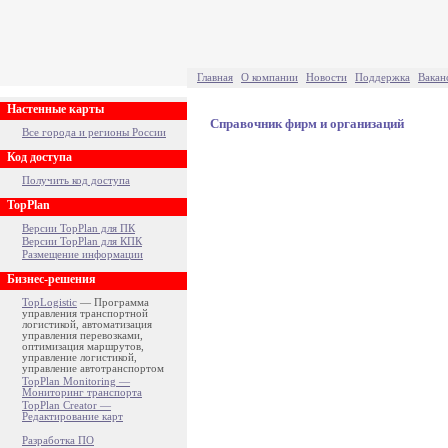
Главная
О компании
Новости
Поддержка
Вакан
Настенные карты
Справочник фирм и организаций
Все города и регионы России
Код доступа
Получить код доступа
TopPlan
Версии TopPlan для ПК
Версии TopPlan для КПК
Размещение информации
Бизнес-решения
TopLogistic
— Программа
управления транспортной
логистикой, автоматизация
управления перевозками,
оптимизация маршрутов,
управление логистикой,
управление автотранспортом
TopPlan Monitoring —
Мониторинг транспорта
TopPlan Creator —
Редактирование карт
Разработка ПО