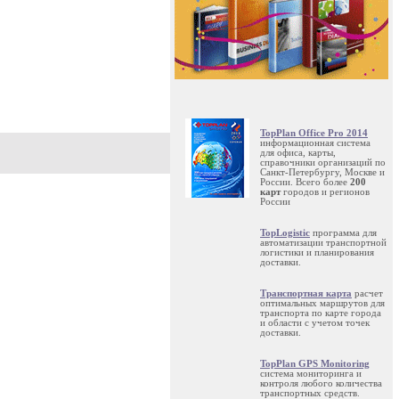
TopPlan Office Pro 2014
информационная система
для офиса, карты,
справочники организаций по
Санкт-Петербургу, Москве и
России. Всего более
200
карт
городов и регионов
России
TopLogistic
программа для
автоматизации транспортной
логистики и планирования
доставки.
Транспортная карта
расчет
оптимальных маршрутов для
транспорта по карте города
и области с учетом точек
доставки.
TopPlan GPS Monitoring
система мониторинга и
контроля любого количества
транспортных средств.