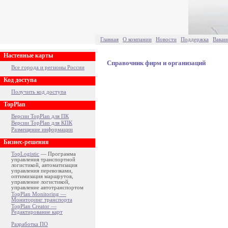
Главная
О компании
Новости
Поддержка
Вакан
Настенные карты
Справочник фирм и организаций
Все города и регионы России
Код доступа
Получить код доступа
TopPlan
Версии TopPlan для ПК
Версии TopPlan для КПК
Размещение информации
Бизнес-решения
TopLogistic
— Программа
управления транспортной
логистикой, автоматизация
управления перевозками,
оптимизация маршрутов,
управление логистикой,
управление автотранспортом
TopPlan Monitoring —
Мониторинг транспорта
TopPlan Creator —
Редактирование карт
Разработка ПО