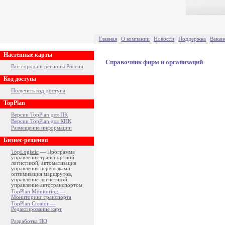
Главная
О компании
Новости
Поддержка
Вакан
Настенные карты
Справочник фирм и организаций
Все города и регионы России
Код доступа
Получить код доступа
TopPlan
Версии TopPlan для ПК
Версии TopPlan для КПК
Размещение информации
Бизнес-решения
TopLogistic
— Программа
управления транспортной
логистикой, автоматизация
управления перевозками,
оптимизация маршрутов,
управление логистикой,
управление автотранспортом
TopPlan Monitoring —
Мониторинг транспорта
TopPlan Creator —
Редактирование карт
Разработка ПО