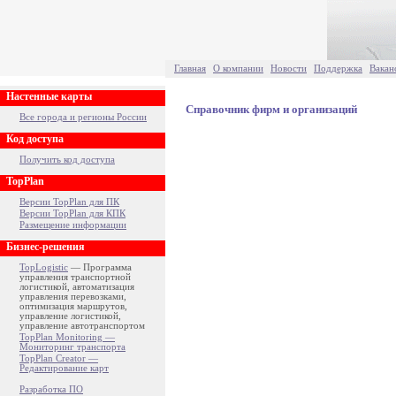
Главная
О компании
Новости
Поддержка
Вакан
Настенные карты
Справочник фирм и организаций
Все города и регионы России
Код доступа
Получить код доступа
TopPlan
Версии TopPlan для ПК
Версии TopPlan для КПК
Размещение информации
Бизнес-решения
TopLogistic
— Программа
управления транспортной
логистикой, автоматизация
управления перевозками,
оптимизация маршрутов,
управление логистикой,
управление автотранспортом
TopPlan Monitoring —
Мониторинг транспорта
TopPlan Creator —
Редактирование карт
Разработка ПО