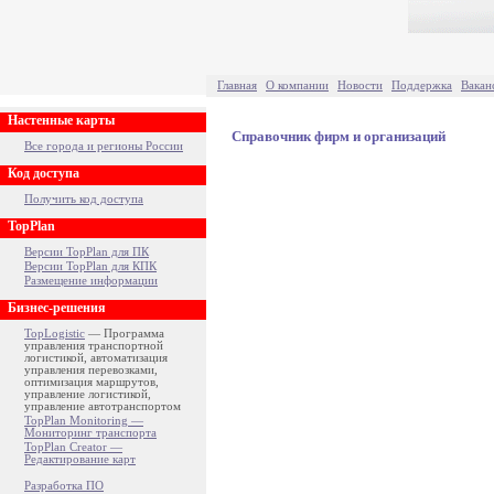
Главная
О компании
Новости
Поддержка
Вакан
Настенные карты
Справочник фирм и организаций
Все города и регионы России
Код доступа
Получить код доступа
TopPlan
Версии TopPlan для ПК
Версии TopPlan для КПК
Размещение информации
Бизнес-решения
TopLogistic
— Программа
управления транспортной
логистикой, автоматизация
управления перевозками,
оптимизация маршрутов,
управление логистикой,
управление автотранспортом
TopPlan Monitoring —
Мониторинг транспорта
TopPlan Creator —
Редактирование карт
Разработка ПО