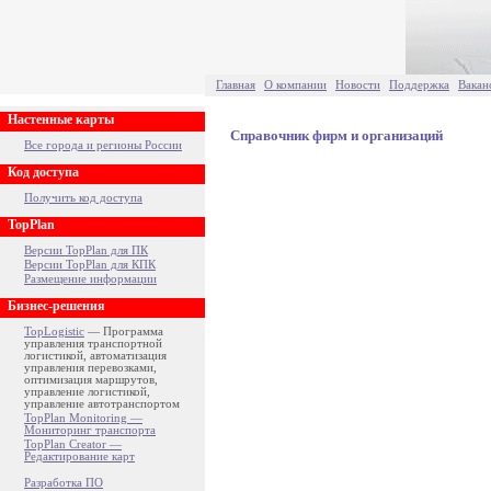
Главная
О компании
Новости
Поддержка
Вакан
Настенные карты
Справочник фирм и организаций
Все города и регионы России
Код доступа
Получить код доступа
TopPlan
Версии TopPlan для ПК
Версии TopPlan для КПК
Размещение информации
Бизнес-решения
TopLogistic
— Программа
управления транспортной
логистикой, автоматизация
управления перевозками,
оптимизация маршрутов,
управление логистикой,
управление автотранспортом
TopPlan Monitoring —
Мониторинг транспорта
TopPlan Creator —
Редактирование карт
Разработка ПО