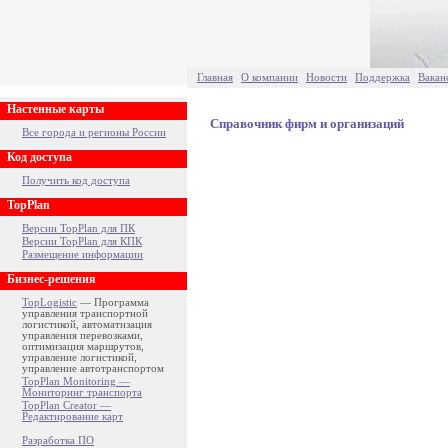
Главная
О компании
Новости
Поддержка
Вакан
Настенные карты
Справочник фирм и организаций
Все города и регионы России
Код доступа
Получить код доступа
TopPlan
Версии TopPlan для ПК
Версии TopPlan для КПК
Размещение информации
Бизнес-решения
TopLogistic
— Программа
управления транспортной
логистикой, автоматизация
управления перевозками,
оптимизация маршрутов,
управление логистикой,
управление автотранспортом
TopPlan Monitoring —
Мониторинг транспорта
TopPlan Creator —
Редактирование карт
Разработка ПО