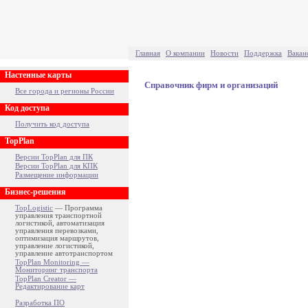
Главная
О компании
Новости
Поддержка
Вакан
Настенные карты
Справочник фирм и организаций
Все города и регионы России
Код доступа
Получить код доступа
TopPlan
Версии TopPlan для ПК
Версии TopPlan для КПК
Размещение информации
Бизнес-решения
TopLogistic
— Программа
управления транспортной
логистикой, автоматизация
управления перевозками,
оптимизация маршрутов,
управление логистикой,
управление автотранспортом
TopPlan Monitoring —
Мониторинг транспорта
TopPlan Creator —
Редактирование карт
Разработка ПО