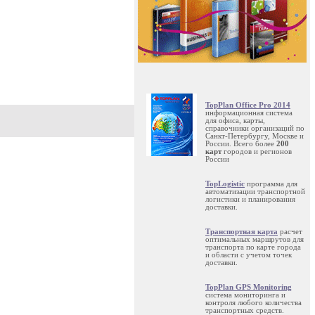
TopPlan Office Pro 2014
информационная система
для офиса, карты,
справочники организаций по
Санкт-Петербургу, Москве и
России. Всего более
200
карт
городов и регионов
России
TopLogistic
программа для
автоматизации транспортной
логистики и планирования
доставки.
Транспортная карта
расчет
оптимальных маршрутов для
транспорта по карте города
и области с учетом точек
доставки.
TopPlan GPS Monitoring
система мониторинга и
контроля любого количества
транспортных средств.