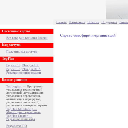
Главная
О компании
Новости
Поддержка
Вакан
Настенные карты
Справочник фирм и организаций
Все города и регионы России
Код доступа
Получить код доступа
TopPlan
Версии TopPlan для ПК
Версии TopPlan для КПК
Размещение информации
Бизнес-решения
TopLogistic
— Программа
управления транспортной
логистикой, автоматизация
управления перевозками,
оптимизация маршрутов,
управление логистикой,
управление автотранспортом
TopPlan Monitoring —
Мониторинг транспорта
TopPlan Creator —
Редактирование карт
Разработка ПО