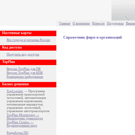
Главная
О компании
Новости
Поддержка
Вакан
Настенные карты
Справочник фирм и организаций
Все города и регионы России
Код доступа
Получить код доступа
TopPlan
Версии TopPlan для ПК
Версии TopPlan для КПК
Размещение информации
Бизнес-решения
TopLogistic
— Программа
управления транспортной
логистикой, автоматизация
управления перевозками,
оптимизация маршрутов,
управление логистикой,
управление автотранспортом
TopPlan Monitoring —
Мониторинг транспорта
TopPlan Creator —
Редактирование карт
Разработка ПО