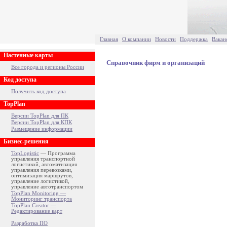
Главная
О компании
Новости
Поддержка
Вакан
Настенные карты
Справочник фирм и организаций
Все города и регионы России
Код доступа
Получить код доступа
TopPlan
Версии TopPlan для ПК
Версии TopPlan для КПК
Размещение информации
Бизнес-решения
TopLogistic
— Программа
управления транспортной
логистикой, автоматизация
управления перевозками,
оптимизация маршрутов,
управление логистикой,
управление автотранспортом
TopPlan Monitoring —
Мониторинг транспорта
TopPlan Creator —
Редактирование карт
Разработка ПО