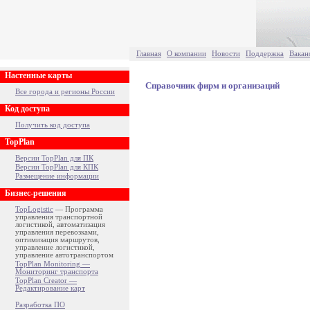
Главная
О компании
Новости
Поддержка
Вакан
Настенные карты
Справочник фирм и организаций
Все города и регионы России
Код доступа
Получить код доступа
TopPlan
Версии TopPlan для ПК
Версии TopPlan для КПК
Размещение информации
Бизнес-решения
TopLogistic
— Программа
управления транспортной
логистикой, автоматизация
управления перевозками,
оптимизация маршрутов,
управление логистикой,
управление автотранспортом
TopPlan Monitoring —
Мониторинг транспорта
TopPlan Creator —
Редактирование карт
Разработка ПО