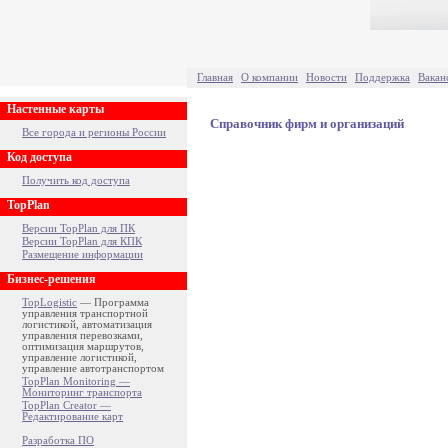
Главная
О компании
Новости
Поддержка
Вакан
Настенные карты
Справочник фирм и организаций
Все города и регионы России
Код доступа
Получить код доступа
TopPlan
Версии TopPlan для ПК
Версии TopPlan для КПК
Размещение информации
Бизнес-решения
TopLogistic
— Программа
управления транспортной
логистикой, автоматизация
управления перевозками,
оптимизация маршрутов,
управление логистикой,
управление автотранспортом
TopPlan Monitoring —
Мониторинг транспорта
TopPlan Creator —
Редактирование карт
Разработка ПО