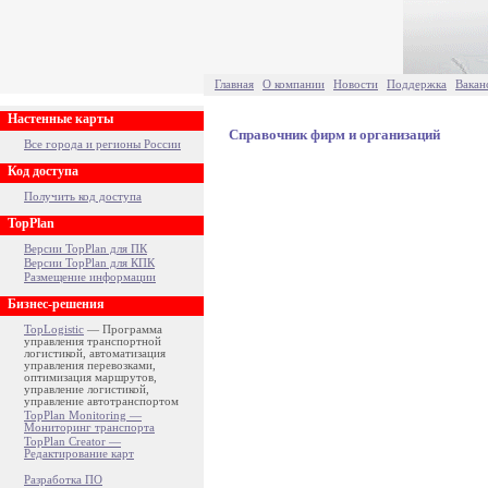
Главная
О компании
Новости
Поддержка
Вакан
Настенные карты
Справочник фирм и организаций
Все города и регионы России
Код доступа
Получить код доступа
TopPlan
Версии TopPlan для ПК
Версии TopPlan для КПК
Размещение информации
Бизнес-решения
TopLogistic
— Программа
управления транспортной
логистикой, автоматизация
управления перевозками,
оптимизация маршрутов,
управление логистикой,
управление автотранспортом
TopPlan Monitoring —
Мониторинг транспорта
TopPlan Creator —
Редактирование карт
Разработка ПО