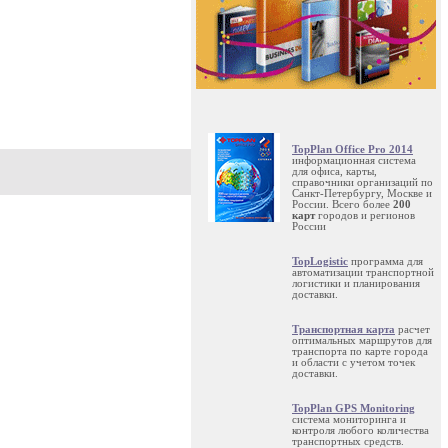
TopPlan Office Pro 2014
информационная система
для офиса, карты,
справочники организаций по
Санкт-Петербургу, Москве и
России. Всего более
200
карт
городов и регионов
России
TopLogistic
программа для
автоматизации транспортной
логистики и планирования
доставки.
Транспортная карта
расчет
оптимальных маршрутов для
транспорта по карте города
и области с учетом точек
доставки.
TopPlan GPS Monitoring
система мониторинга и
контроля любого количества
транспортных средств.