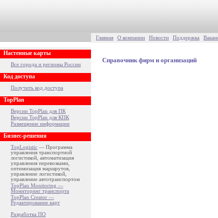
Главная
О компании
Новости
Поддержка
Вакан
Настенные карты
Справочник фирм и организаций
Все города и регионы России
Код доступа
Получить код доступа
TopPlan
Версии TopPlan для ПК
Версии TopPlan для КПК
Размещение информации
Бизнес-решения
TopLogistic
— Программа
управления транспортной
логистикой, автоматизация
управления перевозками,
оптимизация маршрутов,
управление логистикой,
управление автотранспортом
TopPlan Monitoring —
Мониторинг транспорта
TopPlan Creator —
Редактирование карт
Разработка ПО