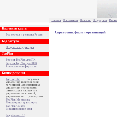
Главная
О компании
Новости
Поддержка
Вакан
Настенные карты
Справочник фирм и организаций
Все города и регионы России
Код доступа
Получить код доступа
TopPlan
Версии TopPlan для ПК
Версии TopPlan для КПК
Размещение информации
Бизнес-решения
TopLogistic
— Программа
управления транспортной
логистикой, автоматизация
управления перевозками,
оптимизация маршрутов,
управление логистикой,
управление автотранспортом
TopPlan Monitoring —
Мониторинг транспорта
TopPlan Creator —
Редактирование карт
Разработка ПО